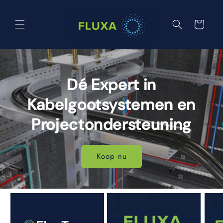
Meteen
naar de
content
Winkelwagen
Dé Expert in
Kabelgootsystemen en
Projectondersteuning
Koop nu