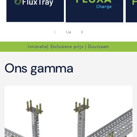
van
1
/
4
Innovatie| Exclusieve prijs | Duurzaam
Ons gamma