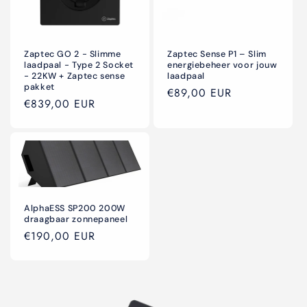
Zaptec GO 2 - Slimme
Zaptec Sense P1 – Slim
laadpaal - Type 2 Socket
energiebeheer voor jouw
- 22KW + Zaptec sense
laadpaal
pakket
Normale
€89,00 EUR
Normale
€839,00 EUR
prijs
prijs
AlphaESS SP200 200W
draagbaar zonnepaneel
Normale
€190,00 EUR
prijs